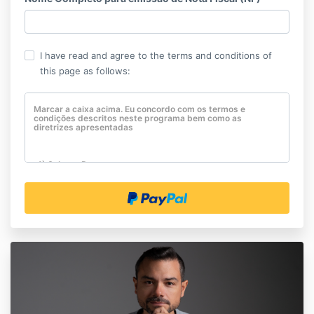
I have read and agree to the terms and conditions of
this page as follows:
Marcar a caixa acima. Eu concordo com os termos e
condições descritos neste programa bem como as
diretrizes apresentadas
1) Sobre o Programa
O Programa adquirido (Certificação Basic Proficiency) será
disponibilizado por meio de login e senha, logo após a
confirmação do pagamento. Esses acessos são pessoais,
intransferíveis e restritos exclusivamente ao usuário
cadastrado. A distribuição ou compartilhamento do material
está VETADA, conforme estabelece a Lei Brasileira nº
9.610/98. O controle de acesso será monitorado
tecnologicamente pela WCES, em parceria com a
plataforma Kajabi, localizada na Califórnia, Estados Unidos.
O programa consiste em videoaulas e pode ser acessado
através da plataforma online, tanto via desktop quanto
mobile. O prazo máximo para concluir as 10 lições
(programa completo) é de 140 dias, contados a partir da
data do primeiro acesso à ferramenta Kajabi Inc.